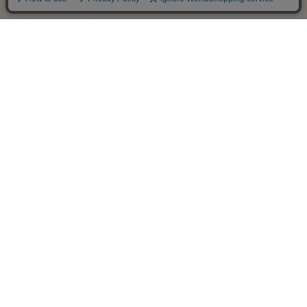
お支払について
代金引換、銀行振込(前払い)、郵便振込(前払い)、Amazon ペイ、PayaPay、ｄ
払い、楽天ペイ、後払い（手数料300円）各種クレジットカードがご利用いた
だけます。
※楽天ポイントが貯まるのは楽天カード・楽天ポイント・楽天キャッシュでの
お支払いに限ります。
※代引手数料、振込手数料はお客様負担となります。
※お急ぎの場合は、お手数ですが【ご注文番号】【ご入金された日付】【お名
前】をメールで当店までご連絡くださいませ。
送料について
全国一律 800 円(北海道・沖縄は1,600円) 7,150 円(税込）以上お買い上げいただ