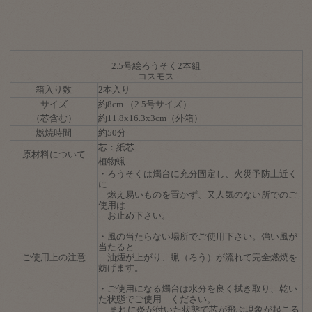
2.5号絵ろうそく2本組
コスモス
箱入り数
2本入り
サイズ
約8cm （2.5号サイズ）
（芯含む）
約11.8x16.3x3cm（外箱）
燃焼時間
約50分
芯：紙芯
原材料について
植物蝋
・ろうそくは燭台に充分固定し、火災予防上近く
に
燃え易いものを置かず、又人気のない所でのご
使用は
お止め下さい。
・風の当たらない場所でご使用下さい。強い風が
当たると
ご使用上の注意
油煙が上がり、蝋（ろう）が流れて完全燃焼を
妨げます。
・ご使用になる燭台は水分を良く拭き取り、乾い
た状態でご使用 ください。
まれに炎が付いた状態で芯が飛ぶ現象が起こる