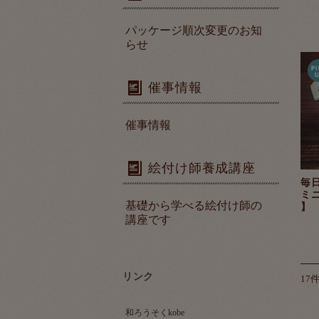
パッケージ順次変更のお知
らせ
催事情報
催事情報
絵付け師養成講座
毎
ミ
基礎から学べる絵付け師の
】
講座です
リンク
17
和ろうそくkobe