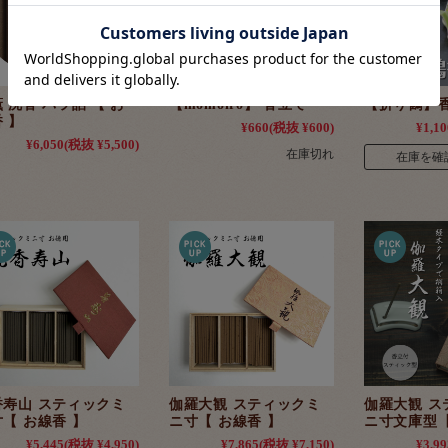
 沈香 バラ詰 【 お
【momoiro】 香立て
【折り鶴】
 】
¥660
(税抜 ¥600)
¥1,10
¥6,050
(税抜 ¥5,500)
在庫切れ
在庫を確
香寿山 スティックミ
伽羅大観 スティックミ
伽羅大観 ス
【 お線香 】
ニ寸【 お線香 】
ニ寸文庫型【
¥5,445
(税抜 ¥4,950)
¥7,865
(税抜 ¥7,150)
¥3,99