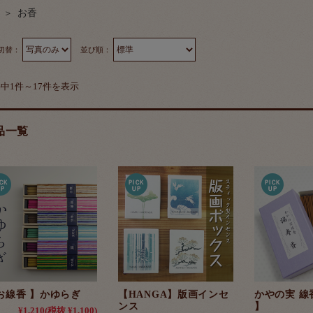
お香
切替：
並び順：
件中1件～17件を表示
品一覧
お線香 】かゆらぎ
【HANGA】版画インセ
かやの実 線
ンス
】
¥1,210
(税抜 ¥1,100)