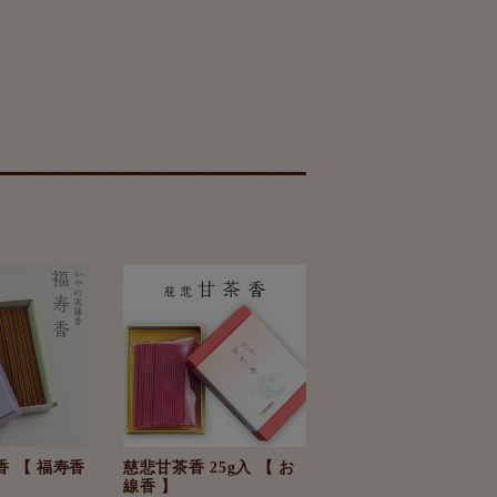
香 【 福寿香
慈悲甘茶香 25g入 【 お
線香 】