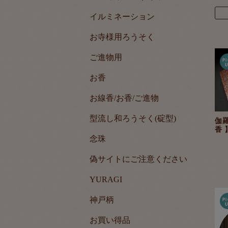
イルミネーション
お寺様用ろうそく
ご進物用
お香
お線香/お香/ご進物
型流し和ろうそく(碇型)
伽羅
香 
念珠
偽サイトにご注意ください
YURAGI
神戸柄
お買い得品