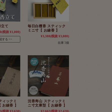
香立て
毎日白檀香 スティック
ミニ寸【 お線香 】
0
(税抜 ¥1,000)
¥3,388
(税抜 ¥3,080)
認する
在庫 5個
ティックミ
沈香寿山 スティックミ
 お線香 】
ニ寸文庫型【 お線香 】
3
(税抜 ¥3,630)
¥2,662
(税抜 ¥2,420)