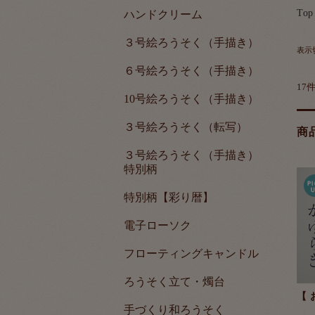
Top
ハンドクリーム
３号絵ろうそく（手描き）
表示
６号絵ろうそく（手描き）
17
10号絵ろうそく（手描き）
３号絵ろうそく（転写）
商
３号絵ろうそく（手描き）
特別柄
特別柄【彩り暦】
電子ローソク
フローティングキャンドル
ろうそく立て・燭台
【 
手づくり和ろうそく