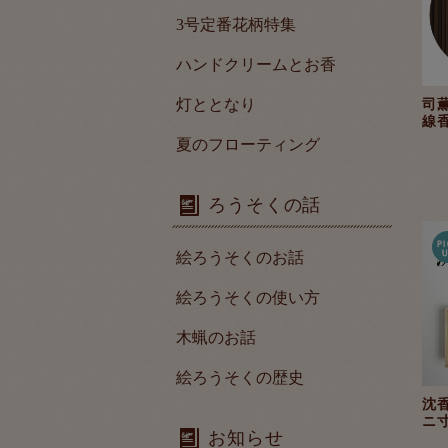
3号定番花柄特集
ハンドクリームとお香
灯ととなり
司薫
線香
夏のフローティング
ろうそくの話
絵ろうそくのお話
絵ろうそくの使い方
木蝋のお話
絵ろうそくの歴史
沈
ニ寸
お知らせ