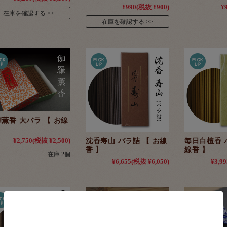
¥990
(税抜 ¥900)
¥
在庫を確認する
在庫を確認する
薫香 大バラ 【 お線
】
沈香寿山 バラ詰 【 お線
毎日白檀香 
¥2,750
(税抜 ¥2,500)
香 】
線香 】
在庫 2個
¥6,655
(税抜 ¥6,050)
¥3,99