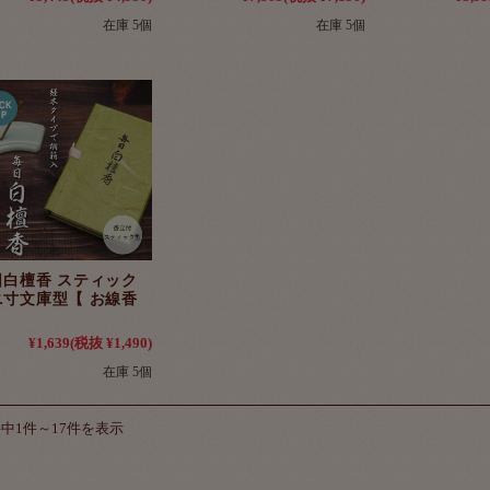
在庫 5個
在庫 5個
日白檀香 スティック
ニ寸文庫型【 お線香
¥1,639
(税抜 ¥1,490)
在庫 5個
件中1件～17件を表示