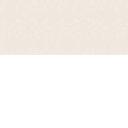
お支払について
代金引換、銀行振込(前払い)、郵便振込(前払い)、Amazon ペイ、PayaPay、ｄ
払い、楽天ペイ、後払い（手数料300円）各種クレジットカードがご利用いた
だけます。
※楽天ポイントが貯まるのは楽天カード・楽天ポイント・楽天キャッシュでの
お支払いに限ります。