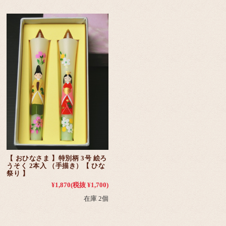
【 おひなさま 】特別柄 3号 絵ろ
うそく 2本入 （手描き）【 ひな
祭り 】
¥1,870
(税抜 ¥1,700)
在庫 2個