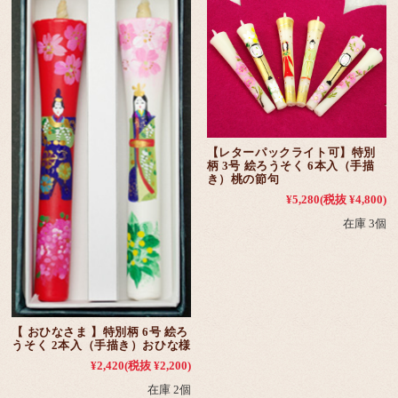
【レターパックライト可】特別
柄 3号 絵ろうそく 6本入（手描
き）桃の節句
¥5,280
(税抜 ¥4,800)
在庫 3個
【 おひなさま 】特別柄 6号 絵ろ
うそく 2本入（手描き）おひな様
¥2,420
(税抜 ¥2,200)
在庫 2個