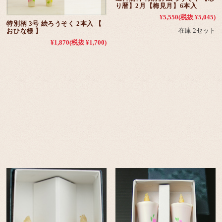
り暦】2月【梅見月】6本入
¥5,550
(税抜 ¥5,045)
特別柄 3号 絵ろうそく 2本入 【
在庫 2セット
おひな様 】
¥1,870
(税抜 ¥1,700)