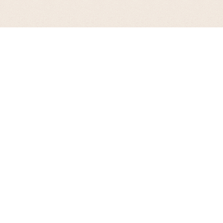
お支払について
代金引換、銀行振込(前払い)、郵便振込(前払い)、Amazon ペイ、PayaPay、ｄ
払い、楽天ペイ、後払い（手数料300円）各種クレジットカードがご利用いた
だけます。
※楽天ポイントが貯まるのは楽天カード・楽天ポイント・楽天キャッシュでの
お支払いに限ります。
※代引手数料、振込手数料はお客様負担となります。
※お急ぎの場合は、お手数ですが【ご注文番号】【ご入金された日付】【お名
前】をメールで当店までご連絡くださいませ。
送料について