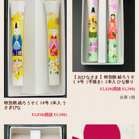
【 おひなさま 】特別柄 絵ろうそ
く 6号（手描き）2本入 ひな祭り
¥2,420
(税抜 ¥2,200)
在庫 1個
特別柄 絵ろうそく 10号 2本入 う
さぎびな
¥3,850
(税抜 ¥3,500)