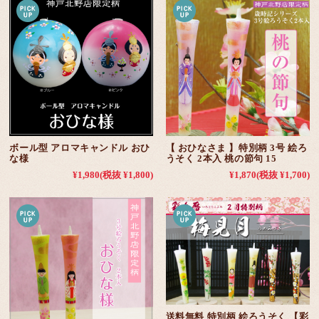
ボール型 アロマキャンドル おひ
【 おひなさま 】特別柄 3号 絵ろ
な様
うそく 2本入 桃の節句 15
¥1,980
(税抜 ¥1,800)
¥1,870
(税抜 ¥1,700)
送料無料 特別柄 絵ろうそく 【彩