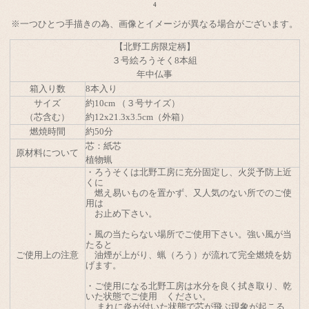
4
※一つひとつ手描きの為、画像とイメージが異なる場合がございます。
【北野工房限定柄】
３号絵ろうそく8本組
年中仏事
箱入り数
8本入り
サイズ
約10cm （３号サイズ）
（芯含む）
約12x21.3x3.5cm（外箱）
燃焼時間
約50分
芯：紙芯
原材料について
植物蝋
・ろうそくは北野工房に充分固定し、火災予防上近
くに
燃え易いものを置かず、又人気のない所でのご使
用は
お止め下さい。
・風の当たらない場所でご使用下さい。強い風が当
たると
ご使用上の注意
油煙が上がり、蝋（ろう）が流れて完全燃焼を妨
げます。
・ご使用になる北野工房は水分を良く拭き取り、乾
いた状態でご使用 ください。
まれに炎が付いた状態で芯が飛ぶ現象が起こる