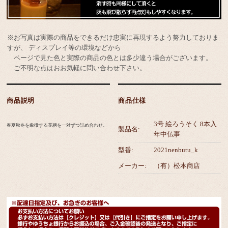
※お写真は実際の商品をできるだけ忠実に再現するよう努力しておりま
すが、 ディスプレイ等の環境などから
ページで見た色と実際の商品の色とは多少違う場合がございます。
ご不明な点はおお気軽に問い合わせ下さい。
商品説明
商品仕様
3号 絵ろうそく 8本入
春夏秋冬を象徴する花柄を一対ずつ詰め合わせ。
製品名:
年中仏事
型番:
2021nenbutu_k
メーカー:
（有）松本商店