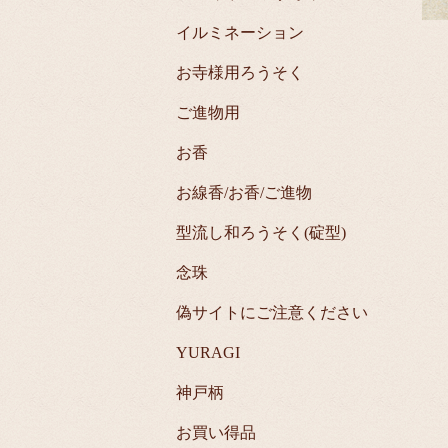
イルミネーション
お寺様用ろうそく
ご進物用
お香
お線香/お香/ご進物
型流し和ろうそく(碇型)
念珠
偽サイトにご注意ください
YURAGI
神戸柄
お買い得品