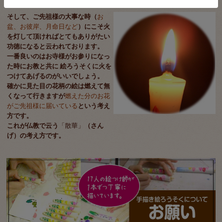
そして、ご先祖様の大事な時（
お
盆、お彼岸、月命日など
）にこそ火
を灯して頂ければとてもありがたい
功徳になると云われております。
一番良いのはお寺様がお参りになっ
た時にお教と共に 絵ろうそくに火を
つけてあげるのがいいでしょう。
確かに見た目の花柄の絵は燃えて無
くなって行きますが
燃えた分のお花
がご先祖様に届いている
という考え
方です。
これが仏教で云う
「散華」
（さん
げ）の考え方です。