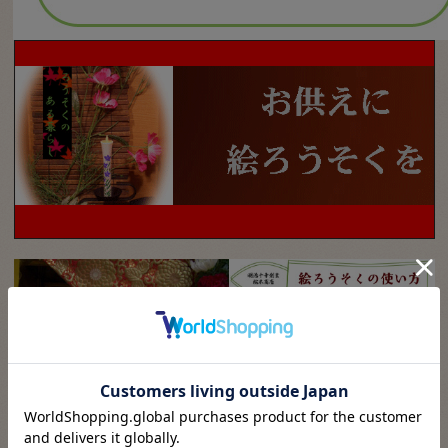
日常は、左の画像のようにお仏壇
のお花の近くに
火を付けず
に飾っ
ておきます。
絵ろうそくは
木蝋（もくろう）を
主成分とした植物蝋
を使用してお
りますので、万一お花が枯れた時
に、ご先祖様に対して失礼になら
ないという意味合いがございま
す。