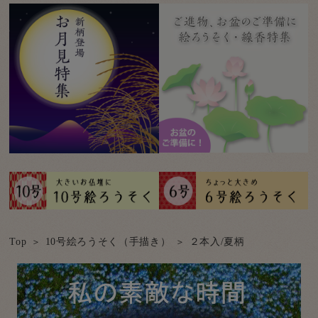
Top
10号絵ろうそく（手描き）
２本入/夏柄