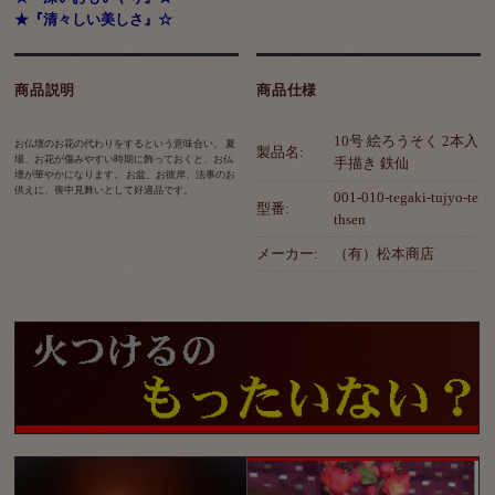
★『清々しい美しさ』☆
商品説明
商品仕様
10号 絵ろうそく 2本入
お仏壇のお花の代わりをするという意味合い。 夏
製品名:
場、お花が傷みやすい時期に飾っておくと、お仏
手描き 鉄仙
壇が華やかになります。 お盆、お彼岸、法事のお
供えに、喪中見舞いとして好適品です。
001-010-tegaki-tujyo-te
型番:
thsen
メーカー:
（有）松本商店