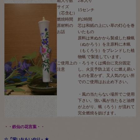
箱入り数
2本入り
サイズ
15センチ
（芯含む）
燃焼時間
約2時間
原材料の
芯は和紙の上にい草の灯心を巻
お話
いたもの
原料は米ぬかから製成した糠蝋
（ぬかろう）を主原料に木蝋
（もくろう）をブレンドした植
物蝋 で製造しています。
ご使用上の
・ろうそくは燭台に充分固定
注意
し、火災予防上近くに燃え易い
ものを置かず、又人気のない所
でのご使用はお止め下さい。
・風の当たらない場所でご使用
下さい。強い風が当たると油煙
が上がり、蝋（ろう）が流れて
完全燃焼を妨げます。
・・鉄仙の花言葉・・
☆『深いおもいやり』★