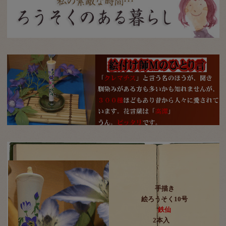
手描き
絵ろうそく10号
鉄仙
2本入