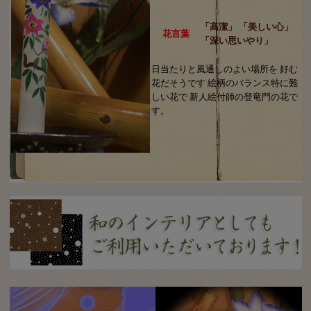
「高潔」 「美しい心」
花言葉
「深い思いやり」
日当たりと風通しのよい場所を 好む
花だそうです 絵柄のバランス特に難
しい花で 新人絵付師の登竜門の花で
す。