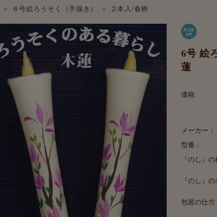
６号絵ろうそく（手描き）
２本入/春柄
6号 絵
蓮
価格:
メーカー：
型番：
『のし』の
『のし』の
包装の仕方