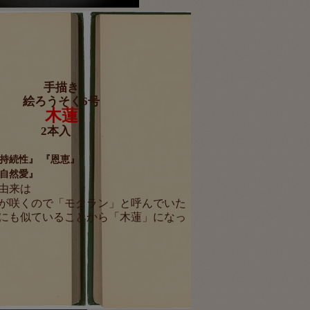
手描き
絵ろうそく6号
木蓮
2本入
持続性』 『恩恵』
自然愛』
由来は
が咲くので「モクラン」と呼んでいた
にも似ていることから「木蓮」
になっ