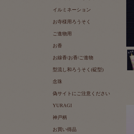
イルミネーション
お寺様用ろうそく
ご進物用
お香
お線香/お香/ご進物
型流し和ろうそく(碇型)
念珠
偽サイトにご注意ください
YURAGI
神戸柄
お買い得品