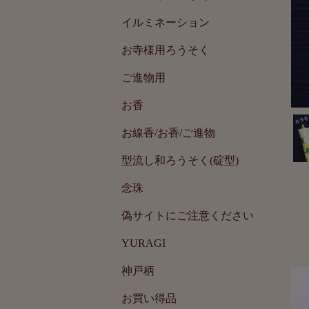
イルミネーション
お寺様用ろうそく
ご進物用
お香
お線香/お香/ご進物
型流し和ろうそく(碇型)
念珠
偽サイトにご注意ください
YURAGI
神戸柄
お買い得品