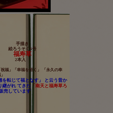
手描き
絵ろうそく6号
福寿草
2本入
「祝福」「幸福を招く」 「永久の幸
福」
難を転じて福となす」 と云う昔か
り継がれ てきた
「
南天と福寿草ろ
販売しています