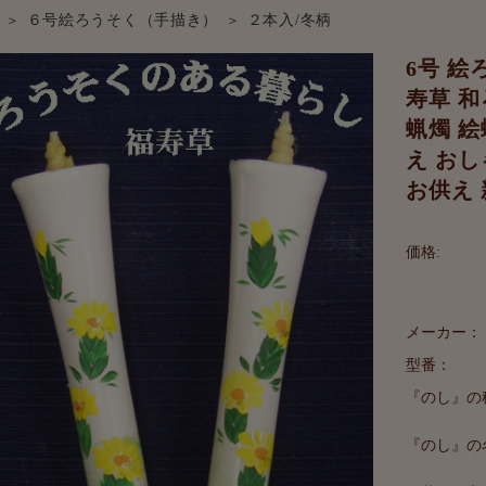
６号絵ろうそく（手描き）
２本入/冬柄
6号 絵
寿草 和
蝋燭 絵
え おし
お供え 
価格:
メーカー：
型番：
『のし』の
『のし』の