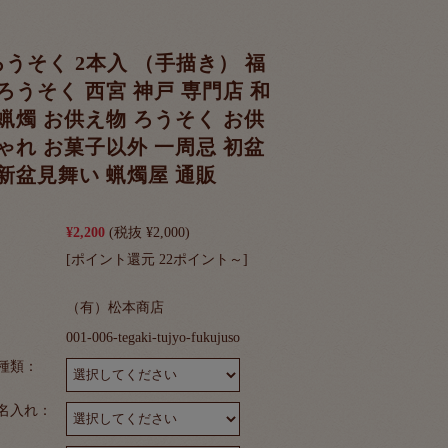
ろうそく 2本入 （手描き） 福
ろうそく 西宮 神戸 専門店 和
蝋燭 お供え物 ろうそく お供
ゃれ お菓子以外 一周忌 初盆
新盆見舞い 蝋燭屋 通販
¥2,200
(税抜 ¥2,000)
[ポイント還元 22ポイント～]
（有）松本商店
001-006-tegaki-tujyo-fukujuso
種類：
名入れ：