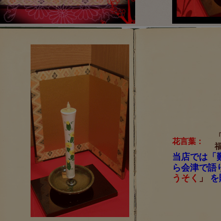
花言葉：
当店では「
ら会津で語
うそく
」
を