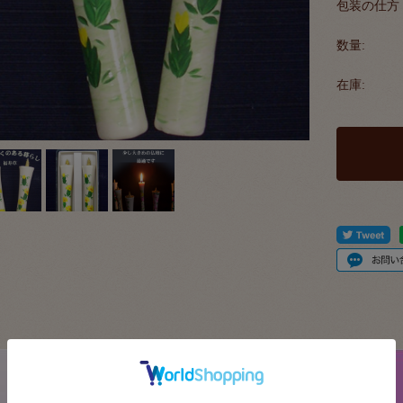
包装の仕方
数量:
在庫: